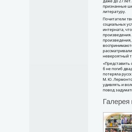
даже до 27 лет
признанные ше
литературу.
Почитатели тв
социальных ус
интерната, что
произведения. 
произведения,
воспринимаютс
рассматривали
невероятный т
«Представить с
б не погиб двад
потеряла русск
М. Ю. Лермонт
удивлять и во
повод задумать
Галерея