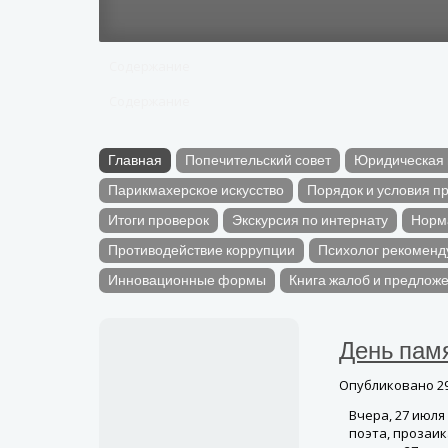
Содержание
Содержание
Главная
Попечительский совет
Юридическая
Парикмахерское искусство
Порядок и условия п
Итоги проверок
Экскурсия по интернату
Норм
Противодействие коррупции
Психолог рекоменд
Инновационные формы
Книга жалоб и предлож
День пам
Опубликовано
2
Вчера, 27 июл
поэта, прозаик