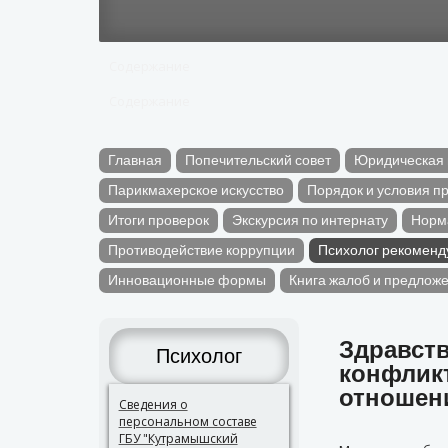
Содержание
Содержание
Главная
Попечительский совет
Юридическая
Парикмахерское искусство
Порядок и условия п
Итоги проверок
Экскурсия по интернату
Норм
Противодействие коррупции
Психолог рекоменд
Инновационные формы
Книга жалоб и предлож
Здравств
Психолог
конфлик
отношени
Сведения о
персональном составе
ГБУ "Кутрамышский