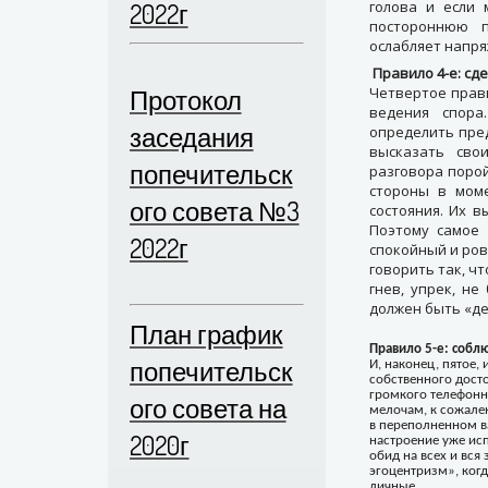
2022г
голова и если 
постороннюю п
ослабляет напря
Правило 4-е: сд
Протокол
Четвертое прав
ведения спора
заседания
определить пре
высказать сво
попечительск
разговора порой
стороны в мом
ого совета №3
состояния. Их 
Поэтому самое 
2022г
спокойный и ров
говорить так, ч
гнев, упрек, не
должен быть «д
План график
Правило 5-е: соблю
попечительск
И, наконец, пятое,
собственного досто
громкого телефонн
ого совета на
мелочам, к сожален
в переполненном в
2020г
настроение уже исп
обид на всех и вся
эгоцентризм», ког
личные.