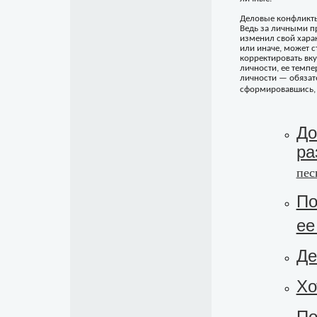
Деловые конфликты
Ведь за личными п
изменил свой харак
или иначе, может с
корректировать вку
личности, ее темпе
личности — обязател
сформировавшись, 
До
ра
пес
По
ее
Де
Хо
По