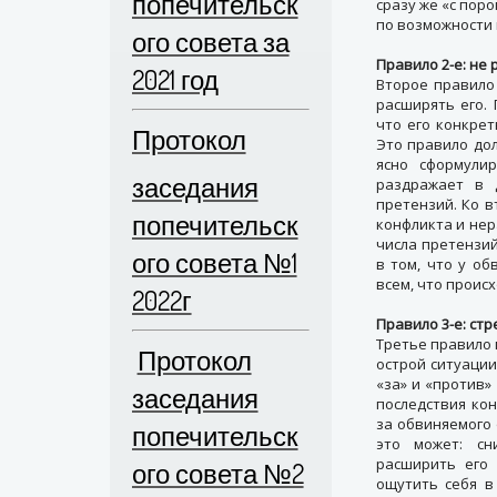
попечительск
сразу же «с поро
по возможности
ого совета за
Правило 2-е: не
2021 год
Второе правило
расширять его.
что его конкрет
Протокол
Это правило до
ясно сформули
заседания
раздражает в 
претензий. Ко 
попечительск
конфликта и не
числа претензий
ого совета №1
в том, что у о
всем, что проис
2022г
Правило 3-е: ст
Третье правило
Протокол
острой ситуации
«за» и «против»
заседания
последствия кон
за обвиняемого 
попечительск
это может: сн
расширить его 
ого совета №2
ощутить себя в