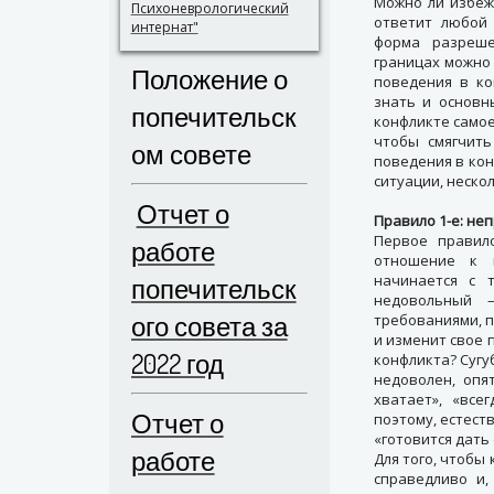
Можно ли избеж
Психоневрологический
ответит любой 
интернат"
форма разреш
границах можно 
Положение о
поведения в ко
знать и основн
попечительск
конфликте самое
чтобы смягчить
ом совете
поведения в ко
ситуации, нескол
Отчет о
Правило 1-е: не
Первое правил
работе
отношение к и
начинается с 
попечительск
недовольный 
ого совета за
требованиями, п
и изменит свое 
2022 год
конфликта? Сугу
недоволен, опя
хватает», «все
Отчет о
поэтому, естест
«готовится дать
работе
Для того, чтобы
справедливо и,