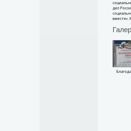
социальн
дел Росс
социальн
вместе».
Гале
Благод