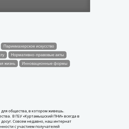
вторник, 
Парикмахерское искусство
ату
Нормативно-правовые акты
ая жизнь
Инновационные формы
 для общества, в котором живешь.
ства. В ГБУ «Куртамышский ПНИ» всегда в
досуг. Совсем недавно, наш интернат
енности с участием получателей