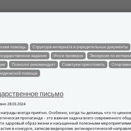
ская помощь
Структура интерната и учредительные документы
осударственное задание
Итоги проверок
Экскурсия по интерн
ции
Психолог рекомендует
Советуем приготовить
Спортивн
ридической помощи
дарственное письмо
вано
28.03.2024
 награды всегда приятно. Особенно, когда ты делаешь что-то ценное
отическая пропаганда – это важная задача всего современного обще
те здоровый образ жизни и насыщенный полезными мероприятиями 
частие в конкурсе, записав видеоролик антинаркотической направл