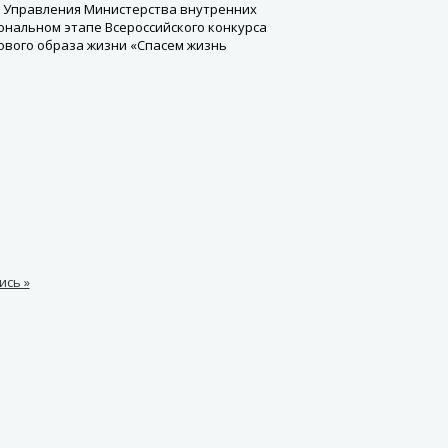
м Управления Министерства внутренних
иональном этапе Всероссийского конкурса
ового образа жизни «Спасем жизнь
ись »