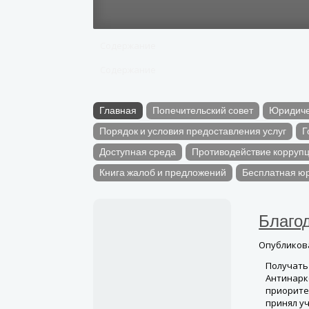
Содержание
Содержание
Главная
Попечительский совет
Юридиче
Порядок и условия предоставления услуг
Г
Доступная среда
Противодействие корруп
Книга жалоб и предложений
Бесплатная ю
Благо
Опублико
Получать
Антинарк
приорите
принял у